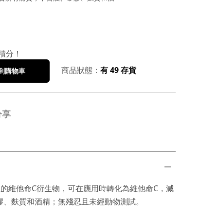
積分！
商品狀態：
有 49 存貨
到購物車
分享
的維他命C衍生物，可在應用時轉化為維他命C，減
膠、麩質和酒精；無殘忍且未經動物測試。