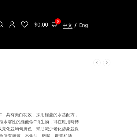
0
$
0.00
中文
Eng
C，具有美白功效，採用輕盈的水基配方，
種水溶性的維他命C衍生物，可在應用時轉
以亮化並均勻膚色，幫助減少老化跡象並保
合所有膚質，不含油、矽膠、麩質和酒