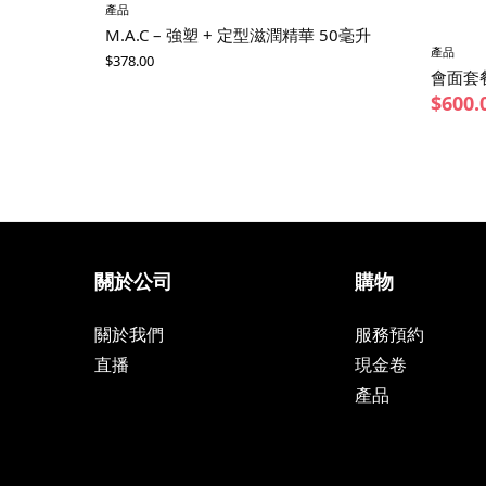
產品
M.A.C – 強塑 + 定型滋潤精華 50毫升
產品
$
378.00
會面套餐
$
600.
關於公司
購物
關於我們
服務預約
直播
現金卷
產品