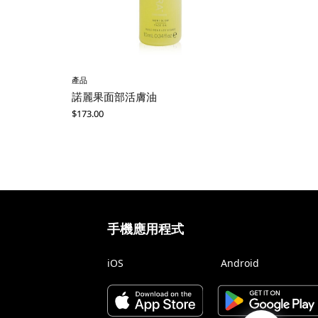
產品
諾麗果面部活膚油
$
173.00
手機應用程式
iOS
Android