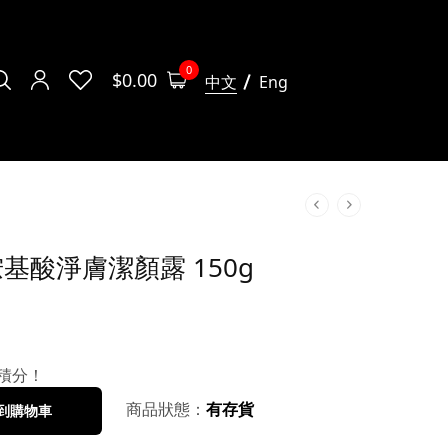
0
$
0.00
中文
Eng
母胺基酸淨膚潔顏露 150g
積分！
商品狀態：
有存貨
到購物車