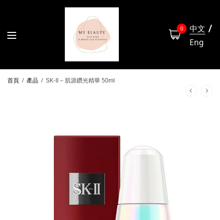
中文
0
Eng
首頁
/
產品
/
SK-II – 肌源鑽光精華 50ml