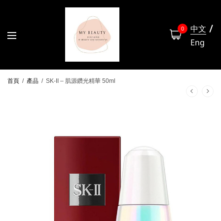
中文
0
Eng
首頁
/
產品
/
SK-II – 肌源鑽光精華 50ml