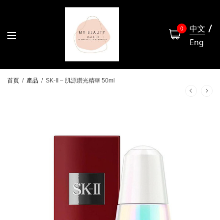
中文
0
Eng
首頁
/
產品
/
SK-II – 肌源鑽光精華 50ml