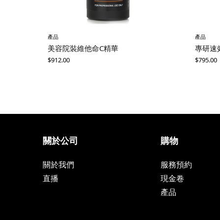
產品
產品
美容院裝維他命C精華
專研速
$
912.00
$
795.00
關於公司
購物
關於我們
服務預約
直播
現金卷
產品