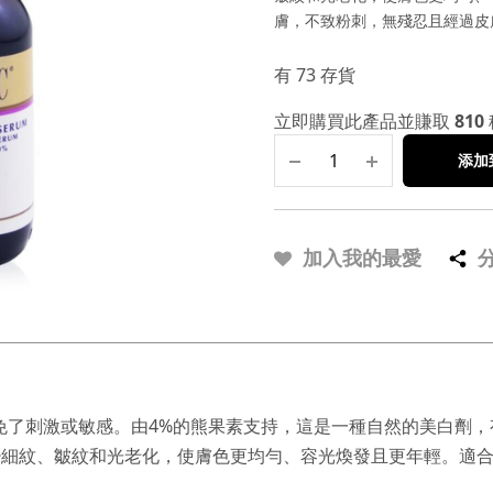
膚，不致粉刺，無殘忍且經過皮
有 73 存貨
立即購買此產品並賺取
810
添加
加入我的最愛
了刺激或敏感。由4%的熊果素支持，這是一種自然的美白劑，有
少細紋、皺紋和光老化，使膚色更均勻、容光煥發且更年輕。適