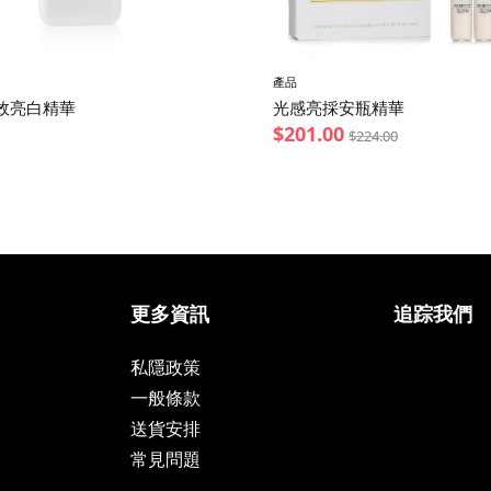
產品
效亮白精華
光感亮採安瓶精華
$
201.00
$
224.00
更多資訊
追踪我們
私隱政策
一般條款
送貨安排
常見問題