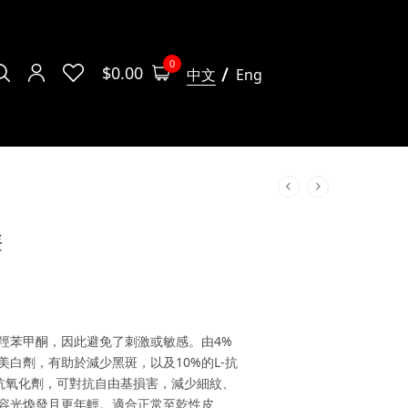
0
$
0.00
中文
Eng
華
羥苯甲酮，因此避免了刺激或敏感。由4%
白劑，有助於減少黑斑，以及10%的L-抗
抗氧化劑，可對抗自由基損害，減少細紋、
容光煥發且更年輕。適合正常至乾性皮