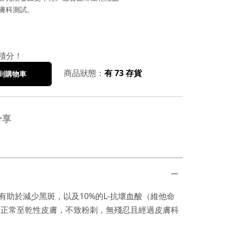
膚科測試。
積分！
商品狀態：
有 73 存貨
到購物車
分享
助於減少黑斑，以及10%的L-抗壞血酸（維他命
合正常至乾性皮膚，不致粉刺，無殘忍且經過皮膚科