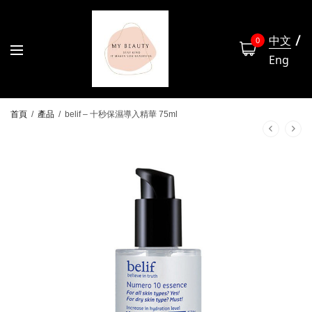
中文
0
Eng
首頁
/
產品
/
belif – 十秒保濕導入精華 75ml