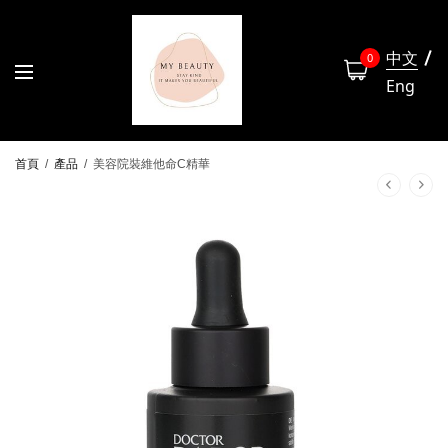
中文
0
Eng
首頁
/
產品
/
美容院裝維他命C精華