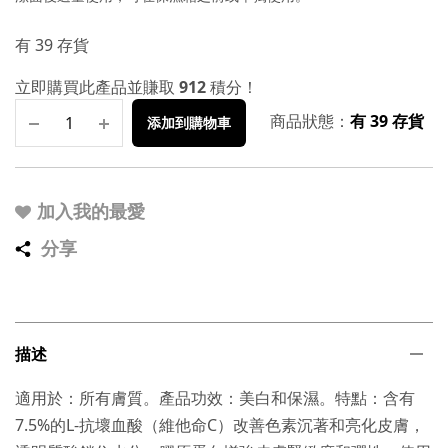
有 39 存貨
立即購買此產品並賺取
912
積分！
商品狀態：
有 39 存貨
添加到購物車
加入我的最愛
分享
描述
適用於：所有膚質。產品功效：美白和保濕。特點：含有
7.5%的L-抗壞血酸（維他命C）改善色素沉著和亮化皮膚，