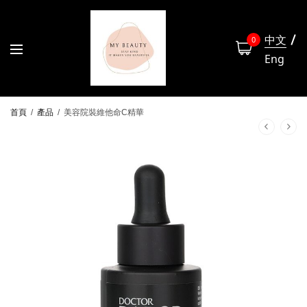
中文
0
Eng
首頁
/
產品
/
美容院裝維他命C精華