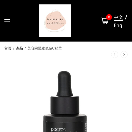
中文
0
Eng
首頁
/
產品
/
美容院裝維他命C精華