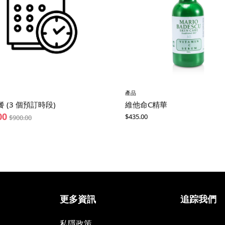
產品
 (3 個預訂時段)
維他命C精華
00
$
435.00
$
900.00
更多資訊
追踪我們
私隱政策