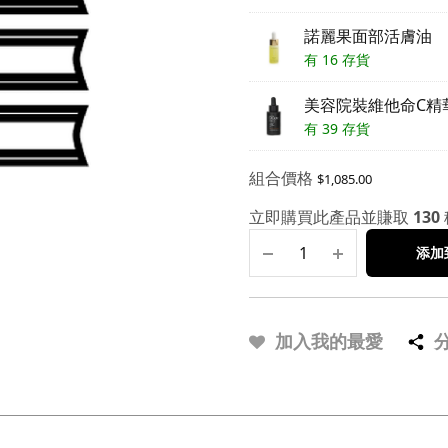
諾麗果面部活膚油
有 16 存貨
美容院裝維他命C精
有 39 存貨
組合價格
$
1,085.00
立即購買此產品並賺取
130
添加
加入我的最愛