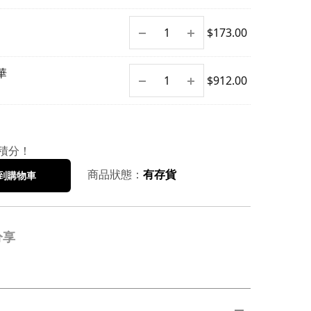
$
173.00
華
$
912.00
積分！
商品狀態：
有存貨
到購物車
分享