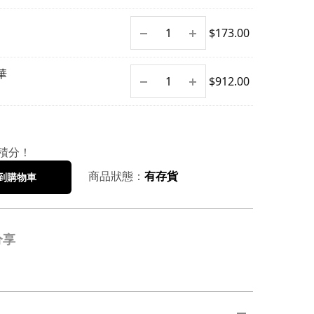
$
173.00
華
$
912.00
積分！
商品狀態：
有存貨
到購物車
分享