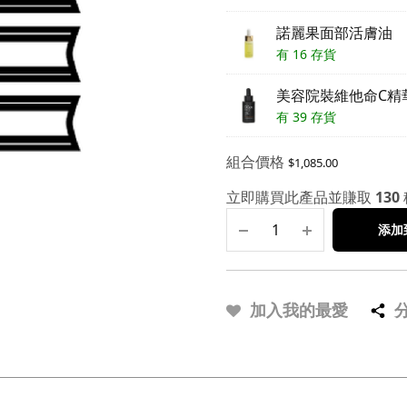
諾麗果面部活膚油
有 16 存貨
美容院裝維他命C精
有 39 存貨
組合價格
$
1,085.00
立即購買此產品並賺取
130
添加
加入我的最愛