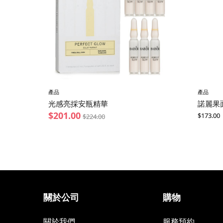
產品
產品
光感亮採安瓶精華
諾麗果
$
201.00
$
173.00
$
224.00
關於公司
購物
關於我們
服務預約