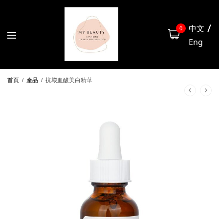
中文
0
Eng
首頁
/
產品
/
抗壞血酸美白精華