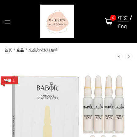
中文
0
Eng
首頁
/
產品
/
光感亮採安瓶精華
特價！