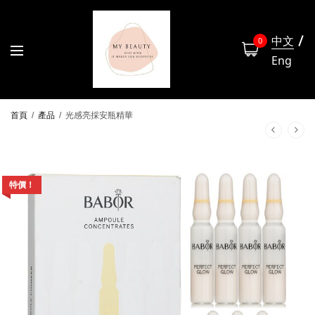
中文
0
Eng
首頁
/
產品
/
光感亮採安瓶精華
特價！