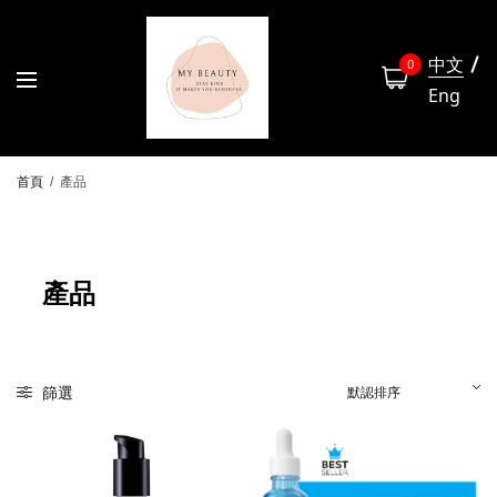
中文
0
Eng
首頁
/
產品
產品
篩選