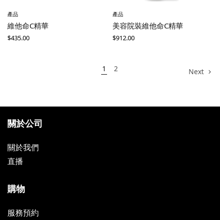
產品
產品
維他命C精華
美容院裝維他命C精華
$
435.00
$
912.00
1
2
Next
關於公司
關於我們
直播
購物
服務預約