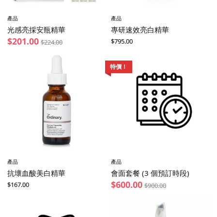
產品
產品
光感亮採安瓶精華
專研速效亮白精華
$
201.00
$
795.00
$
224.00
特價！
產品
產品
抗壞血酸美白精華
會面套餐 (3 個預訂時段)
$
600.00
$
167.00
$
900.00