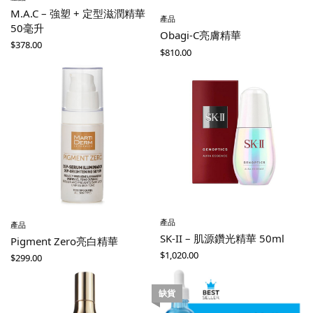
M.A.C – 強塑 + 定型滋潤精華
產品
50毫升
Obagi-C亮膚精華
$
378.00
$
810.00
產品
產品
SK-II – 肌源鑽光精華 50ml
Pigment Zero亮白精華
$
1,020.00
$
299.00
缺貨