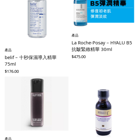
產品
La Roche-Posay – HYALU B5
抗皺緊緻精華 30ml
產品
$
475.00
belif – 十秒保濕導入精華
75ml
$
176.00
產品