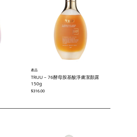
產品
TRUU – 76酵母胺基酸淨膚潔顏露
150g
$
316.00