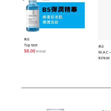
產品
Tvp test
產品
$
8.00
$
10.00
M.A.
$
378.00