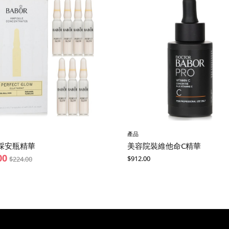
產品
採安瓶精華
美容院裝維他命C精華
00
$
912.00
$
224.00