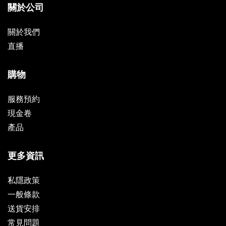
關於公司
關於我們
直播
購物
服務預約
現金卷
產品
更多資訊
私隱政策
一般條款
送貨安排
常見問題