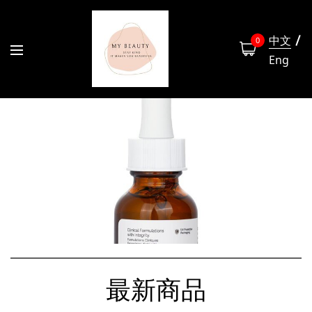
中文
0
Eng
最新商品